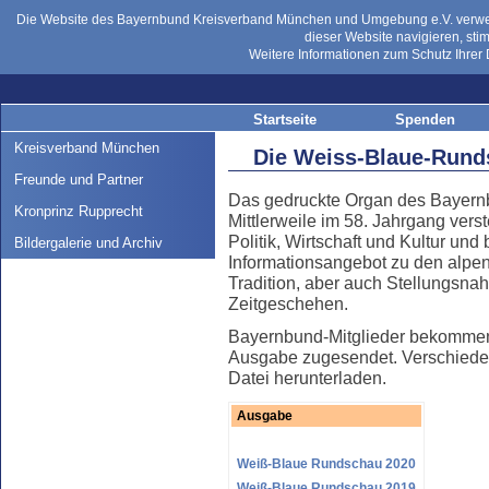
Die Website des Bayernbund Kreisverband München und Umgebung e.V. verwend
dieser Website navigieren, st
Weitere Informationen zum Schutz Ihrer 
Startseite
Spenden
Kreisverband München
Die Weiss-Blaue-Rund
Freunde und Partner
Das gedruckte Organ des Bayern
Kronprinz Rupprecht
Mittlerweile im 58. Jahrgang verste
Politik, Wirtschaft und Kultur und
Bildergalerie und Archiv
Informationsangebot zu den alp
Tradition, aber auch Stellungsna
Zeitgeschehen.
Bayernbund-Mitglieder bekommen 
Ausgabe zugesendet. Verschiede
Datei herunterladen.
Ausgabe
Weiß-Blaue Rundschau 2020
Weiß-Blaue Rundschau 2019