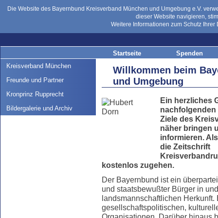
Die Website des Bayernbund Kreisverband München und Umgebung e.V. verwend
dieser Website navigieren, st
Weitere Informationen zum Schutz Ihrer 
Startseite
Spenden
Kreisverband München
Willkommen beim Bay
und Umgebung
Freunde und Partner
Kronprinz Rupprecht
Ein herzliches 
Bildergalerie und Archiv
nachfolgenden S
Ziele des Kre
näher bringen 
informieren. Al
die Zeitschrift
Kreisverbandrun
kostenlos zugehen.
Der Bayernbund ist ein überpart
und staatsbewußter Bürger in und
landsmannschaftlichen Herkunft. 
gesellschaftspolitischen, kulture
Organisationen. Darüber hinaus bi